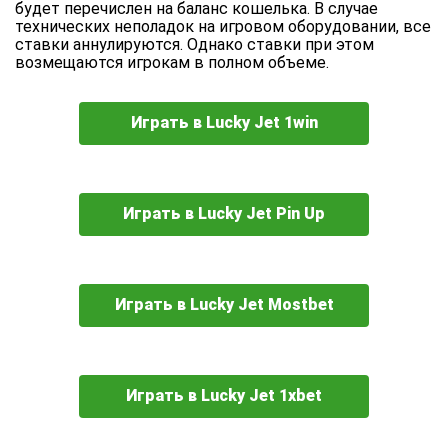
будет перечислен на баланс кошелька. В случае
технических неполадок на игровом оборудовании, все
ставки аннулируются. Однако ставки при этом
возмещаются игрокам в полном объеме.
Играть в Lucky Jet 1win
Играть в Lucky Jet Pin Up
Играть в Lucky Jet Mostbet
Играть в Lucky Jet 1xbet