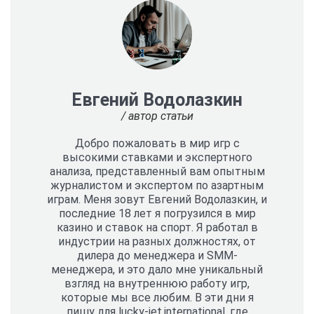
Евгений Водолазкин
/ автор статьи
Добро пожаловать в мир игр с
высокими ставками и экспертного
анализа, представленный вам опытным
журналистом и экспертом по азартным
играм. Меня зовут Евгений Водолазкин, и
последние 18 лет я погрузился в мир
казино и ставок на спорт. Я работал в
индустрии на разных должностях, от
дилера до менеджера и SMM-
менеджера, и это дало мне уникальный
взгляд на внутреннюю работу игр,
которые мы все любим. В эти дни я
пишу для lucky-jet.international, где