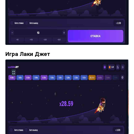
Игра Лаки Джет