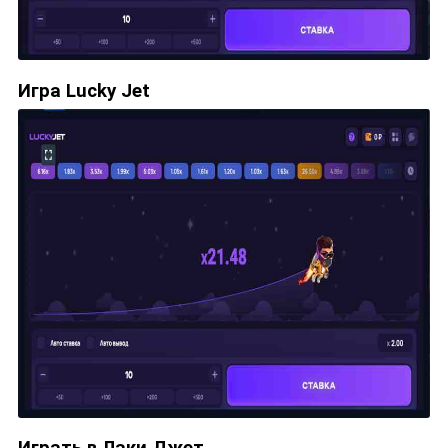
Игра Lucky Jet