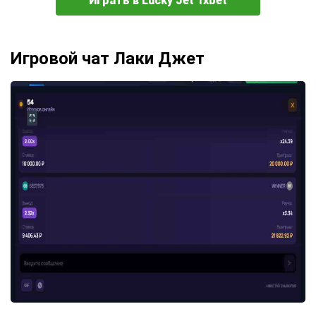
Играть в Lucky Jet 1xbet
Игровой чат Лаки Джет