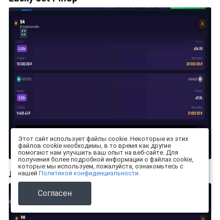
Этот сайт использует файлы cookie. Некоторые из этих
файлов cookie необходимы, в то время как другие
помогают нам улучшить ваш опыт на веб-сайте. Для
получения более подробной информации о файлах cookie,
которые мы используем, пожалуйста, ознакомьтесь с
Лаки Джет 1вин
нашей
Политикой конфиденциальности
.
Согласен