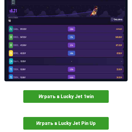
Играть в Lucky Jet 1win
Играть в Lucky Jet Pin Up