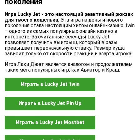
поколения
Игра Lucky Jet - это настоящий реактивный рюкзак
для твоего кошелька
. Эта игра на деньги нового
поколения стала настоящим хитом онлайн-казино 1win
– одного из самых популярных онлайн казино в
интернете. За считанные секунды Lucky Jet
позволяет получить выигрыш, который в разы
превышает первоначальную ставку. Размер куша
зависит только от скорости реакции и азарта игрока!
Игра Лаки Джет является аналогом и продолжателем
таких мега популярных игр, как Авиатор и Краш.
Играть в Lucky Jet 1win
Играть в Lucky Jet Pin Up
Играть в Lucky Jet Mostbet