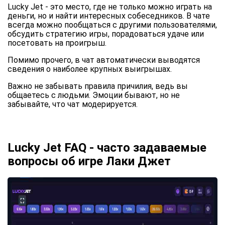
Lucky Jet - это место, где не только можно играть на
деньги, но и найти интересных собеседников. В чате
всегда можно пообщаться с другими пользователями,
обсудить стратегию игры, порадоваться удаче или
посетовать на проигрыш.
Помимо прочего, в чат автоматически выводятся
сведения о наиболее крупных выигрышах.
Важно не забывать правила причилия, ведь вы
общаетесь с людьми. Эмоции бывают, но не
забывайте, что чат модерируется.
Lucky Jet FAQ - часто задаваемые
вопросы об игре Лаки Джет