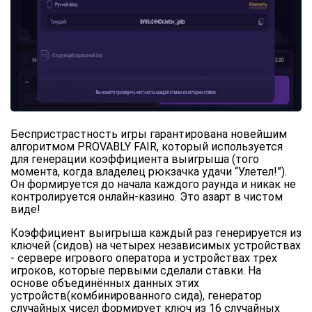
Беспристрастность игры гарантирована новейшим
алгоритмом PROVABLY FAIR, который используется
для генерации коэффициента выигрыша (того
момента, когда владелец рюкзачка удачи “Улетел!”).
Он формируется до начала каждого раунда и никак не
контролируется онлайн-казино. Это азарт в чистом
виде!
Коэффициент выигрыша каждый раз генерируется из
ключей (сидов) на четырех независимых устройствах
- сервере игрового оператора и устройствах трех
игроков, которые первыми сделали ставки. На
основе объединённых данных этих
устройств(комбинированного сида), генератор
случайных чисел формирует ключ из 16 случайных