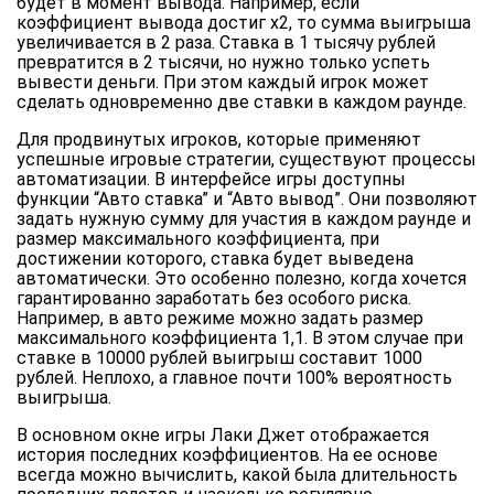
будет в момент вывода. Например, если
коэффициент вывода достиг x2, то сумма выигрыша
увеличивается в 2 раза. Ставка в 1 тысячу рублей
превратится в 2 тысячи, но нужно только успеть
вывести деньги. При этом каждый игрок может
сделать одновременно две ставки в каждом раунде.
Для продвинутых игроков, которые применяют
успешные игровые стратегии, существуют процессы
автоматизации. В интерфейсе игры доступны
функции “Авто ставка” и “Авто вывод”. Они позволяют
задать нужную сумму для участия в каждом раунде и
размер максимального коэффициента, при
достижении которого, ставка будет выведена
автоматически. Это особенно полезно, когда хочется
гарантированно заработать без особого риска.
Например, в авто режиме можно задать размер
максимального коэффициента 1,1. В этом случае при
ставке в 10000 рублей выигрыш составит 1000
рублей. Неплохо, а главное почти 100% вероятность
выигрыша.
В основном окне игры Лаки Джет отображается
история последних коэффициентов. На ее основе
всегда можно вычислить, какой была длительность