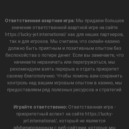
Ответственная азартная игра:
Мы придаем большое
значение ответственной азартной игре на сайте
https://lucky-jet.international/ как для наших партнеров,
так и для игроков. Мы считаем, что онлайн-казино
должно быть приятным и позитивным опытом без
беспокойства о потере денег. Если вы замечаете, что
начинаете нервничать или перегружаться, мы
рекомендуем взять перерыв и отдать приоритет
своему благополучию. Чтобы помочь вам сохранить
контроль над вашим игровым опытом в казино, мы
предоставляем ряд полезных ресурсов и стратегий.
Играйте ответственно:
Ответственная игра -
приоритетный аспект на сайте https://lucky-
jet.international/, который не является
аффилированным с веб-сайтами, которые мы