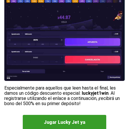
Especialmente para aquellos que leen hasta el final, les
damos un código descuento especial:
luckyjet1win
. Al
registrarse utilizando el enlace a continuación, ¡recibirá un
bono del 500% en su primer depósito!
Jugar Lucky Jet ya