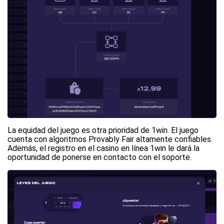
La equidad del juego es otra prioridad de 1win. El juego
cuenta con algoritmos Provably Fair altamente confiables.
Además, el registro en el casino en línea 1win le dará la
oportunidad de ponerse en contacto con el soporte.