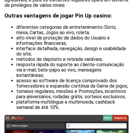
de privilégios de vários níveis.
Outras vantagens de jogar Pin Up casino:
diferentes categorias de entretenimento-Slots,
mesa, Cartas, Jogos ao vivo, roleta;
alto nível de proteção de dados do Usuário e
informações financeiras;
interface detalhada, navegação, design e usabilidade
do site;
métodos de depósito e retirada variáveis;
resposta rápida do suporte ao cliente-comunicação
via e-mail, bate-papo ao vivo, mensagens
instantâneas;
acesso ao software de licença comprovado dos
fornecedores e expansão contínua da Gama de jogos;
torneios regulares, missões e Promoções, incentivos
para aniversários, rodadas grátis, sorteios exclusivos;
plataforma multilíngue e multimoeda, cashback
semanal de até 10%.