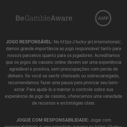
JOGO RESPONSÁVEL:
No https://lucky-jet.international/,
damos grande importância ao jogo responsável tanto para
nossos parceiros quanto para os jogadores. Acreditamos
que os jogos de cassino online devem ser uma experiência
agradável e positiva, sem preocupações com perda de
dinheiro. Se você se sentir chateado ou sobrecarregado,
recomendamos fazer uma pausa para priorizar seu bem-
estar. Para ajudá-lo a manter o controle sobre sua
experiência de jogo de cassino, oferecemos uma variedade
de recursos e estratégias úteis.
JOGUE COM RESPONSABILIDADE:
Jogar com
responsabilidade é uma prioridade máxima no https://lucky-