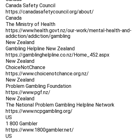
Canada Safety Council
https://canadasafetycouncil.org/about/
Canada
The Ministry of Health
https://www.health.govt.nz/our-work/mental-health-and-
addiction/addiction/gambling
New Zealand
Gambling Helpline New Zealand
https://gamblinghelpline.co.nz/Home_452.aspx
New Zealand
ChoiceNotChance
https://www.choicenotchance.org.nz/
New Zealand
Problem Gambling Foundation
https://www.pgf.nz/
New Zealand
The National Problem Gambling Helpline Network
https://www.ncpgambling.org/
US
1 800 Gambler
https://www.1800gambler.net/
US