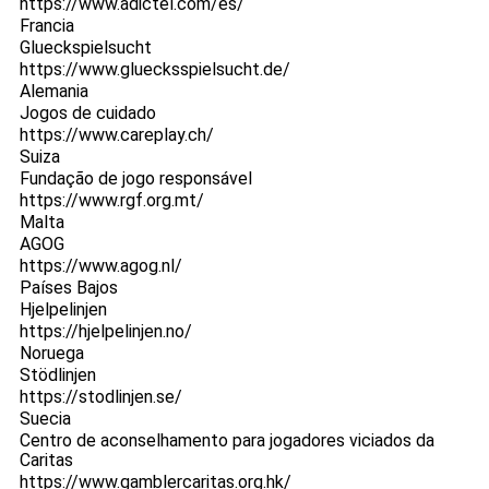
https://www.adictel.com/es/
Francia
Glueckspielsucht
https://www.gluecksspielsucht.de/
Alemania
Jogos de cuidado
https://www.careplay.ch/
Suiza
Fundação de jogo responsável
https://www.rgf.org.mt/
Malta
AGOG
https://www.agog.nl/
Países Bajos
Hjelpelinjen
https://hjelpelinjen.no/
Noruega
Stödlinjen
https://stodlinjen.se/
Suecia
Centro de aconselhamento para jogadores viciados da
Caritas
https://www.gamblercaritas.org.hk/