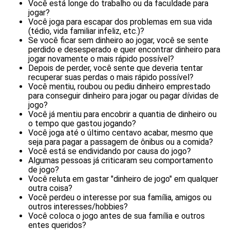
Você está longe do trabalho ou da faculdade para
jogar?
Você joga para escapar dos problemas em sua vida
(tédio, vida familiar infeliz, etc.)?
Se você ficar sem dinheiro ao jogar, você se sente
perdido e desesperado e quer encontrar dinheiro para
jogar novamente o mais rápido possível?
Depois de perder, você sente que deveria tentar
recuperar suas perdas o mais rápido possível?
Você mentiu, roubou ou pediu dinheiro emprestado
para conseguir dinheiro para jogar ou pagar dívidas de
jogo?
Você já mentiu para encobrir a quantia de dinheiro ou
o tempo que gastou jogando?
Você joga até o último centavo acabar, mesmo que
seja para pagar a passagem de ônibus ou a comida?
Você está se endividando por causa do jogo?
Algumas pessoas já criticaram seu comportamento
de jogo?
Você reluta em gastar "dinheiro de jogo" em qualquer
outra coisa?
Você perdeu o interesse por sua família, amigos ou
outros interesses/hobbies?
Você coloca o jogo antes de sua família e outros
entes queridos?