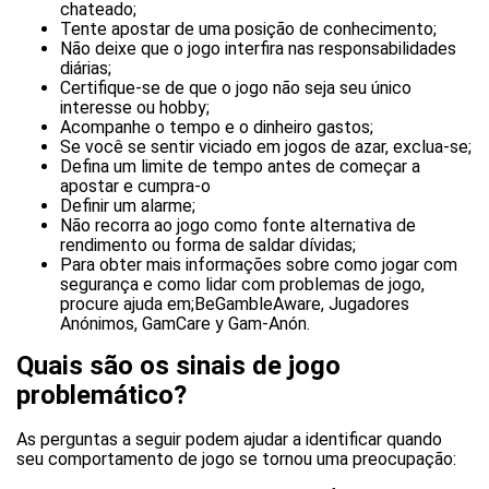
chateado;
Tente apostar de uma posição de conhecimento;
Não deixe que o jogo interfira nas responsabilidades
diárias;
Certifique-se de que o jogo não seja seu único
interesse ou hobby;
Acompanhe o tempo e o dinheiro gastos;
Se você se sentir viciado em jogos de azar, exclua-se;
Defina um limite de tempo antes de começar a
apostar e cumpra-o
Definir um alarme;
Não recorra ao jogo como fonte alternativa de
rendimento ou forma de saldar dívidas;
Para obter mais informações sobre como jogar com
segurança e como lidar com problemas de jogo,
procure ajuda em;
BeGambleAware,
Jugadores
Anónimos
,
GamCare
y
Gam-Anón
.
Quais são os sinais de jogo
problemático?
As perguntas a seguir podem ajudar a identificar quando
seu comportamento de jogo se tornou uma preocupação: