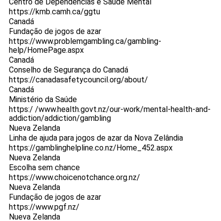
Centro de Dependências e Saúde Mental
https://kmb.camh.ca/ggtu
Canadá
Fundação de jogos de azar
https://www.problemgambling.ca/gambling-
help/HomePage.aspx
Canadá
Conselho de Segurança do Canadá
https://canadasafetycouncil.org/about/
Canadá
Ministério da Saúde
https:/ /www.health.govt.nz/our-work/mental-health-and-
addiction/addiction/gambling
Nueva Zelanda
Linha de ajuda para jogos de azar da Nova Zelândia
https://gamblinghelpline.co.nz/Home_452.aspx
Nueva Zelanda
Escolha sem chance
https://www.choicenotchance.org.nz/
Nueva Zelanda
Fundação de jogos de azar
https://www.pgf.nz/
Nueva Zelanda