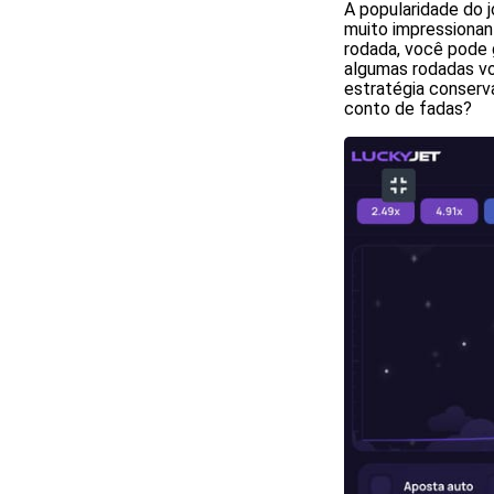
A popularidade do 
muito impressiona
rodada, você pode 
algumas rodadas vo
estratégia conserv
conto de fadas?