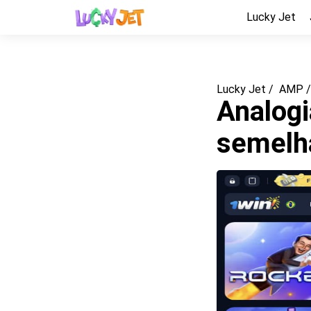
Lucky Jet
Lucky Jet
/
AMP
Analogi
semelha