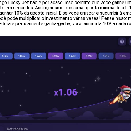
jogo Lucky Jet não é por acaso. Isso permite que você ganhe 
nte em segundos. Assim,mesmo com uma aposta mínima de x1, 
ganhar 10% da aposta inicial. E se você arriscar e sucumbir à e
cê pode multiplicar o investimento várias vezes! Pense nisso
adora e praticamente ganha-ganha, você aumenta 10% a cada r