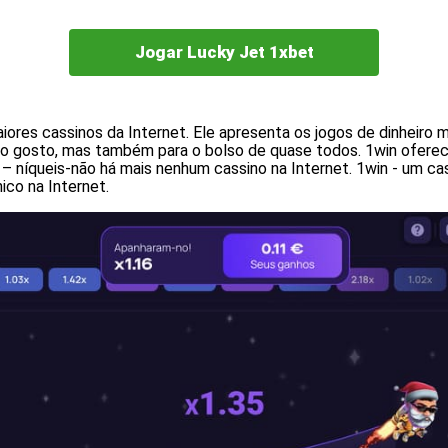
Jogar Lucky Jet 1xbet
ores cassinos da Internet. Ele apresenta os jogos de dinheiro m
ra o gosto, mas também para o bolso de quase todos. 1win oferec
 – níqueis-não há mais nenhum cassino na Internet. 1win - um ca
ico na Internet.