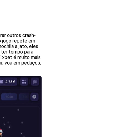
rar outros crash-
o jogo repete em
chila a jato, eles
 ter tempo para
a 1xbet é muito mais
ar, voa em pedaços.