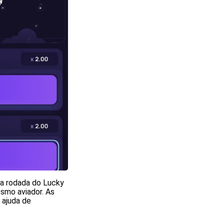
da rodada do Lucky
smo aviador. As
 ajuda de