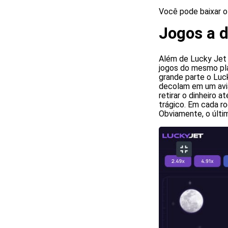
Você pode baixar o 
Jogos a d
Além de Lucky Jet 
jogos do mesmo pla
grande parte o Luc
decolam em um aviã
retirar o dinheiro 
trágico. Em cada r
Obviamente, o últim