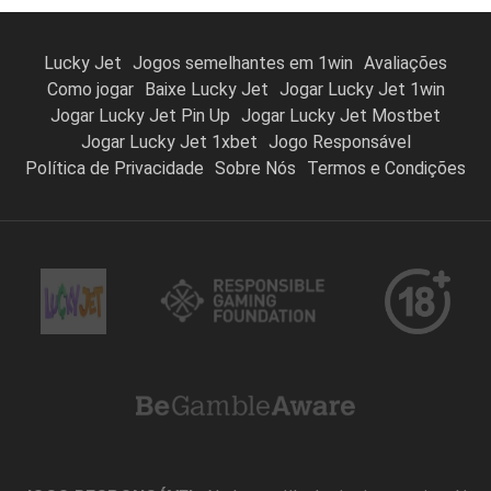
Lucky Jet
Jogos semelhantes em 1win
Avaliações
Como jogar
Baixe Lucky Jet
Jogar Lucky Jet 1win
Jogar Lucky Jet Pin Up
Jogar Lucky Jet Mostbet
Jogar Lucky Jet 1xbet
Jogo Responsável
Política de Privacidade
Sobre Nós
Termos e Condições