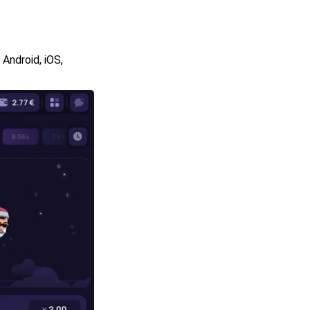
 Android, iOS,