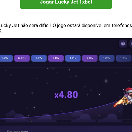
Jogar Lucky Jet 1xbet
Lucky Jet não será difícil. O jogo estará disponível em telefones
.