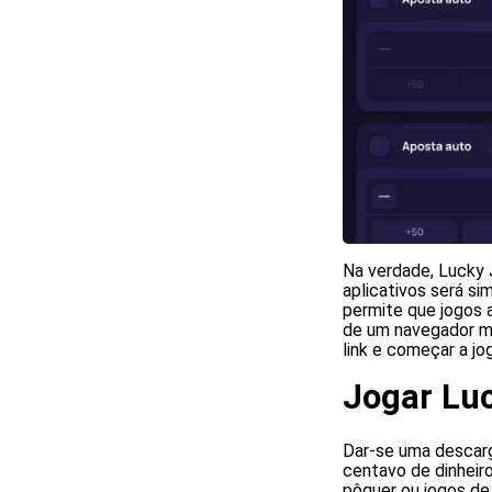
Na verdade, Lucky 
aplicativos será si
permite que jogos 
de um navegador mo
link e começar a jo
Jogar Luc
Dar-se uma descar
centavo de dinheiro
pôquer ou jogos de 