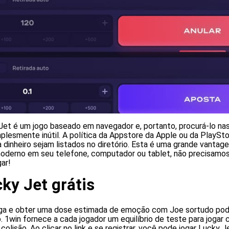
Jet é um jogo baseado em navegador e, portanto, procurá-lo nas
mplesmente inútil. A política da Appstore da Apple ou da PlaySt
a dinheiro sejam listados no diretório. Esta é uma grande vanta
derno em seu telefone, computador ou tablet, não precisamos-
gar!
ky Jet grátis
ga e obter uma dose estimada de emoção com Joe sortudo po
. 1win fornece a cada jogador um equilíbrio de teste para jogar c
colisão. Ao clicar no link e se registrar, você pode jogar Lucky J